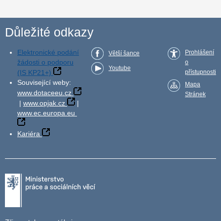
Důležité odkazy
Elektronické podání
Prohlášení
Větší šance
žádosti o podporu
o
Youtube
(IS KP21+)
přístupnosti
Související weby:
Mapa
www.dotaceeu.cz
Stránek
|
www.opjak.cz
|
www.ec.europa.eu
Kariéra