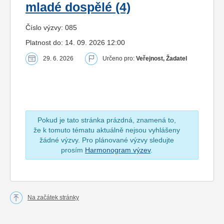
mladé dospělé (4)
Číslo výzvy: 085
Platnost do: 14. 09. 2026 12:00
29. 6. 2026
Určeno pro:
Veřejnost, Žadatel
Pokud je tato stránka prázdná, znamená to,
že k tomuto tématu aktuálně nejsou vyhlášeny
žádné výzvy. Pro plánované výzvy sledujte
prosím
Harmonogram výzev
.
Na začátek stránky