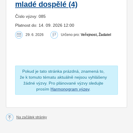
mladé dospělé (4)
Číslo výzvy: 085
Platnost do: 14. 09. 2026 12:00
29. 6. 2026
Určeno pro:
Veřejnost, Žadatel
Pokud je tato stránka prázdná, znamená to,
že k tomuto tématu aktuálně nejsou vyhlášeny
žádné výzvy. Pro plánované výzvy sledujte
prosím
Harmonogram výzev
.
Na začátek stránky