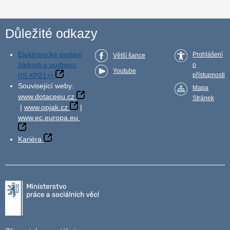
Důležité odkazy
Elektronické podání
Prohlášení
Větší šance
žádosti o podporu
o
Youtube
(IS KP21+)
přístupnosti
Související weby:
Mapa
www.dotaceeu.cz
Stránek
|
www.opjak.cz
|
www.ec.europa.eu
Kariéra