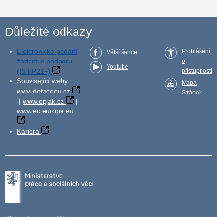
Důležité odkazy
Elektronické podání
Prohlášení
Větší šance
žádosti o podporu
o
Youtube
(IS KP21+)
přístupnosti
Související weby:
Mapa
www.dotaceeu.cz
Stránek
|
www.opjak.cz
|
www.ec.europa.eu
Kariéra