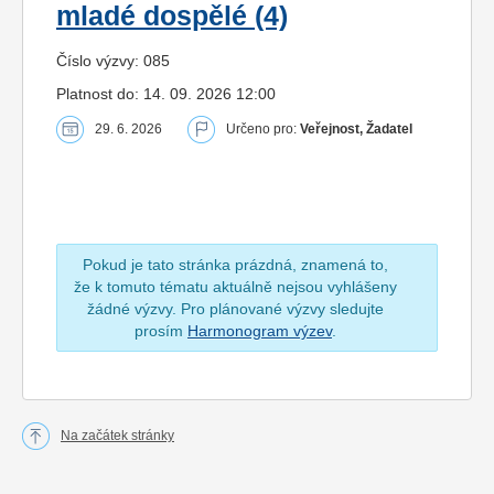
mladé dospělé (4)
Číslo výzvy: 085
Platnost do: 14. 09. 2026 12:00
29. 6. 2026
Určeno pro:
Veřejnost, Žadatel
Pokud je tato stránka prázdná, znamená to,
že k tomuto tématu aktuálně nejsou vyhlášeny
žádné výzvy. Pro plánované výzvy sledujte
prosím
Harmonogram výzev
.
Na začátek stránky