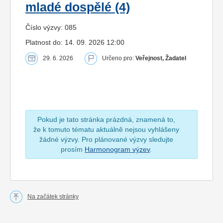
mladé dospělé (4)
Číslo výzvy: 085
Platnost do: 14. 09. 2026 12:00
29. 6. 2026
Určeno pro:
Veřejnost, Žadatel
Pokud je tato stránka prázdná, znamená to,
že k tomuto tématu aktuálně nejsou vyhlášeny
žádné výzvy. Pro plánované výzvy sledujte
prosím
Harmonogram výzev
.
Na začátek stránky