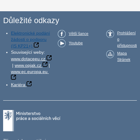
Důležité odkazy
Elektronické podání
Prohlášení
Větší šance
žádosti o podporu
o
Youtube
(IS KP21+)
přístupnosti
Související weby:
Mapa
www.dotaceeu.cz
Stránek
|
www.opjak.cz
|
www.ec.europa.eu
Kariéra