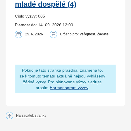
mladé dospělé (4)
Číslo výzvy: 085
Platnost do: 14. 09. 2026 12:00
29. 6. 2026
Určeno pro:
Veřejnost, Žadatel
Pokud je tato stránka prázdná, znamená to,
že k tomuto tématu aktuálně nejsou vyhlášeny
žádné výzvy. Pro plánované výzvy sledujte
prosím
Harmonogram výzev
.
Na začátek stránky