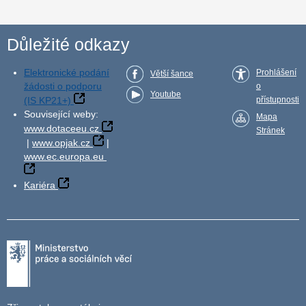
Důležité odkazy
Elektronické podání
Prohlášení
Větší šance
žádosti o podporu
o
Youtube
(IS KP21+)
přístupnosti
Související weby:
Mapa
www.dotaceeu.cz
Stránek
|
www.opjak.cz
|
www.ec.europa.eu
Kariéra