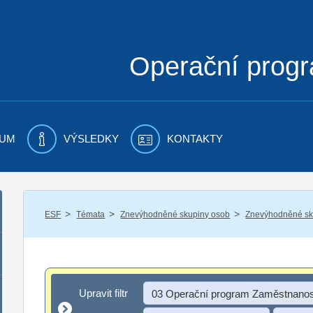
Operační prog
UM
VÝSLEDKY
KONTAKTY
/
/
/
ESF
Témata
Znevýhodněné skupiny osob
Znevýhodněné sku
Upravit filtr
Upravit filtr
03 Operační program Zaměstnanos