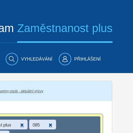
ram
Zaměstnanost plus
VYHLEDÁVÁNÍ
PŘIHLÁŠENÍ
piny osob - aktuální výzvy
t plus
085