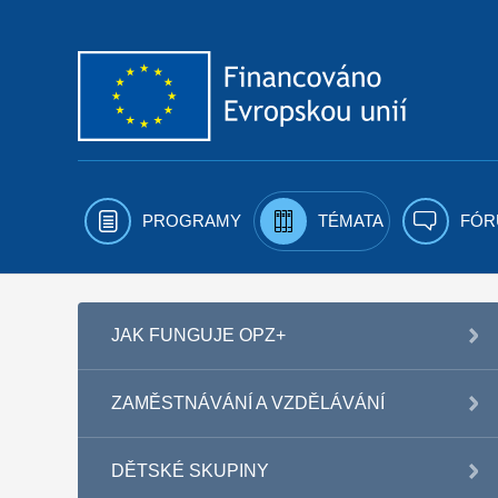
Přejít k obsahu
PROGRAMY
TÉMATA
FÓR
JAK FUNGUJE OPZ+
ZAMĚSTNÁVÁNÍ A VZDĚLÁVÁNÍ
DĚTSKÉ SKUPINY