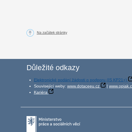
Na začátek stránky
Důležité odkazy
Elektronické podání žádosti o podporu (IS KP21+)
Související weby:
www.dotaceeu.cz
|
www.opjak.c
Kariéra