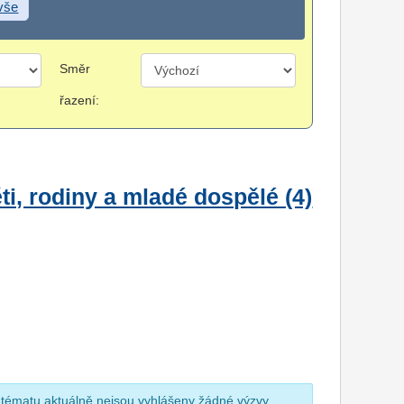
 vše
Směr
řazení:
i, rodiny a mladé dospělé (4)
 tématu aktuálně nejsou vyhlášeny žádné výzvy.