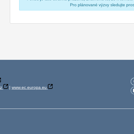
Pro plánované výzvy sledujte pr
z
|
www.ec.europa.eu