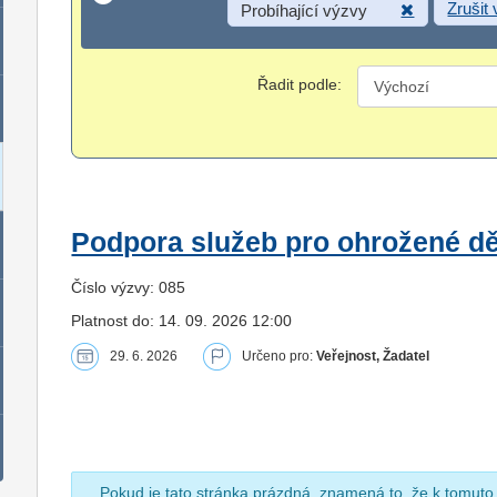
Zrušit
Probíhající výzvy
Řadit podle:
Podpora služeb pro ohrožené dět
Číslo výzvy: 085
Platnost do: 14. 09. 2026 12:00
29. 6. 2026
Určeno pro:
Veřejnost, Žadatel
Pokud je tato stránka prázdná, znamená to, že k tomuto