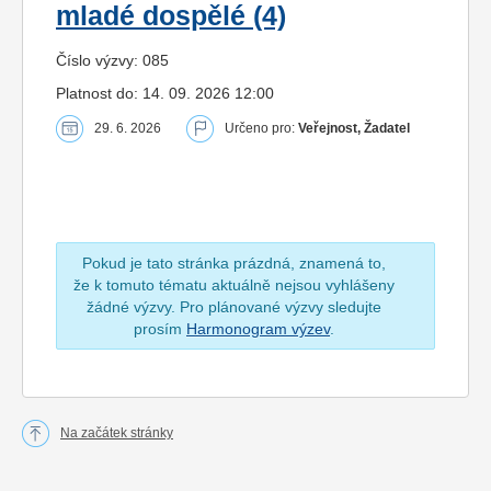
mladé dospělé (4)
Číslo výzvy: 085
Platnost do: 14. 09. 2026 12:00
29. 6. 2026
Určeno pro:
Veřejnost, Žadatel
Pokud je tato stránka prázdná, znamená to,
že k tomuto tématu aktuálně nejsou vyhlášeny
žádné výzvy. Pro plánované výzvy sledujte
prosím
Harmonogram výzev
.
Na začátek stránky