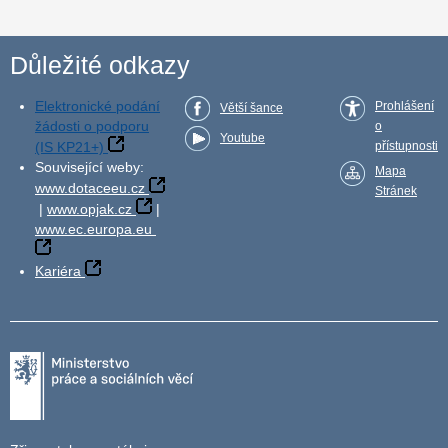
Důležité odkazy
Elektronické podání
Prohlášení
Větší šance
žádosti o podporu
o
Youtube
(IS KP21+)
přístupnosti
Související weby:
Mapa
www.dotaceeu.cz
Stránek
|
www.opjak.cz
|
www.ec.europa.eu
Kariéra