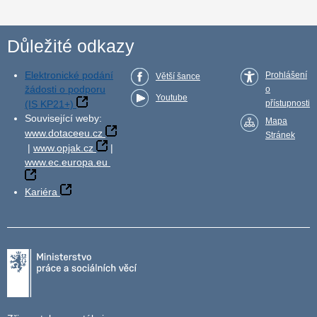
Důležité odkazy
Elektronické podání
Prohlášení
Větší šance
žádosti o podporu
o
Youtube
(IS KP21+)
přístupnosti
Související weby:
Mapa
www.dotaceeu.cz
Stránek
|
www.opjak.cz
|
www.ec.europa.eu
Kariéra