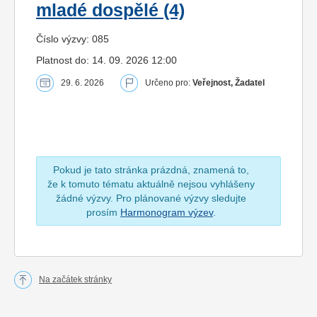
mladé dospělé (4)
Číslo výzvy: 085
Platnost do: 14. 09. 2026 12:00
29. 6. 2026
Určeno pro:
Veřejnost, Žadatel
Pokud je tato stránka prázdná, znamená to,
že k tomuto tématu aktuálně nejsou vyhlášeny
žádné výzvy. Pro plánované výzvy sledujte
prosím
Harmonogram výzev
.
Na začátek stránky