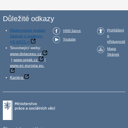
Důležité odkazy
Elektronické podání
Prohlášení
Větší šance
žádosti o podporu
o
Youtube
(IS KP21+)
přístupnosti
Související weby:
Mapa
www.dotaceeu.cz
Stránek
|
www.opjak.cz
|
www.ec.europa.eu
Kariéra