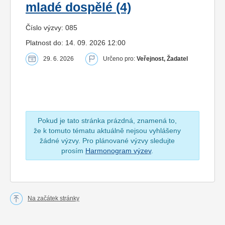
mladé dospělé (4)
Číslo výzvy: 085
Platnost do: 14. 09. 2026 12:00
29. 6. 2026
Určeno pro:
Veřejnost, Žadatel
Pokud je tato stránka prázdná, znamená to,
že k tomuto tématu aktuálně nejsou vyhlášeny
žádné výzvy. Pro plánované výzvy sledujte
prosím
Harmonogram výzev
.
Na začátek stránky