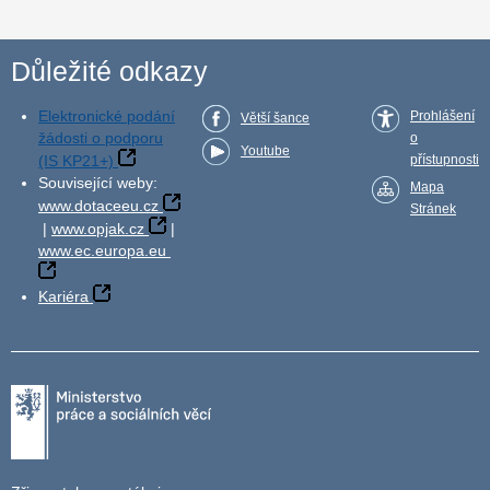
Důležité odkazy
Elektronické podání
Prohlášení
Větší šance
žádosti o podporu
o
Youtube
(IS KP21+)
přístupnosti
Související weby:
Mapa
www.dotaceeu.cz
Stránek
|
www.opjak.cz
|
www.ec.europa.eu
Kariéra