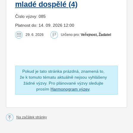
mladé dospělé (4)
Číslo výzvy: 085
Platnost do: 14. 09. 2026 12:00
29. 6. 2026
Určeno pro:
Veřejnost, Žadatel
Pokud je tato stránka prázdná, znamená to,
že k tomuto tématu aktuálně nejsou vyhlášeny
žádné výzvy. Pro plánované výzvy sledujte
prosím
Harmonogram výzev
.
Na začátek stránky