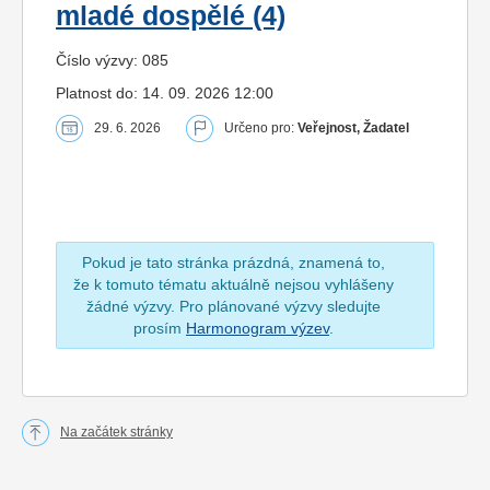
mladé dospělé (4)
Číslo výzvy: 085
Platnost do: 14. 09. 2026 12:00
29. 6. 2026
Určeno pro:
Veřejnost, Žadatel
Pokud je tato stránka prázdná, znamená to,
že k tomuto tématu aktuálně nejsou vyhlášeny
žádné výzvy. Pro plánované výzvy sledujte
prosím
Harmonogram výzev
.
Na začátek stránky