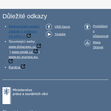
Důležité odkazy
Elektronické podání
Prohlášení
Větší šance
žádosti o podporu
o
Youtube
(IS KP21+)
přístupnosti
Související weby:
Mapa
www.dotaceeu.cz
Stránek
|
www.opjak.cz
|
www.ec.europa.eu
Kariéra