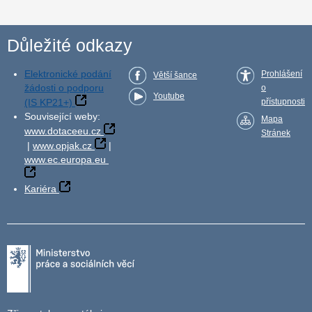
Důležité odkazy
Elektronické podání
Prohlášení
Větší šance
žádosti o podporu
o
Youtube
(IS KP21+)
přístupnosti
Související weby:
Mapa
www.dotaceeu.cz
Stránek
|
www.opjak.cz
|
www.ec.europa.eu
Kariéra