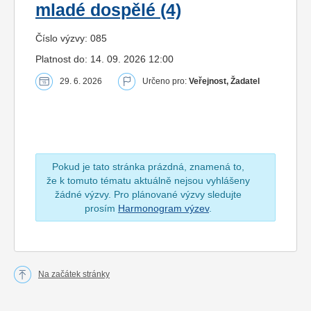
mladé dospělé (4)
Číslo výzvy: 085
Platnost do: 14. 09. 2026 12:00
29. 6. 2026
Určeno pro:
Veřejnost, Žadatel
Pokud je tato stránka prázdná, znamená to,
že k tomuto tématu aktuálně nejsou vyhlášeny
žádné výzvy. Pro plánované výzvy sledujte
prosím
Harmonogram výzev
.
Na začátek stránky