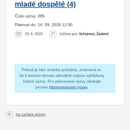
mladé dospělé (4)
Číslo výzvy: 085
Platnost do: 14. 09. 2026 12:00
29. 6. 2026
Určeno pro:
Veřejnost, Žadatel
Pokud je tato stránka prázdná, znamená to,
že k tomuto tématu aktuálně nejsou vyhlášeny
žádné výzvy. Pro plánované výzvy sledujte
prosím
Harmonogram výzev
.
Na začátek stránky