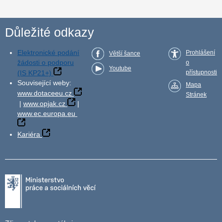
Důležité odkazy
Elektronické podání
Prohlášení
Větší šance
žádosti o podporu
o
Youtube
(IS KP21+)
přístupnosti
Související weby:
Mapa
www.dotaceeu.cz
Stránek
|
www.opjak.cz
|
www.ec.europa.eu
Kariéra