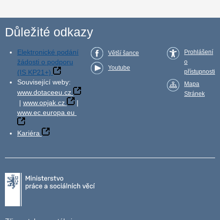
Důležité odkazy
Elektronické podání
Prohlášení
Větší šance
žádosti o podporu
o
Youtube
(IS KP21+)
přístupnosti
Související weby:
Mapa
www.dotaceeu.cz
Stránek
|
www.opjak.cz
|
www.ec.europa.eu
Kariéra