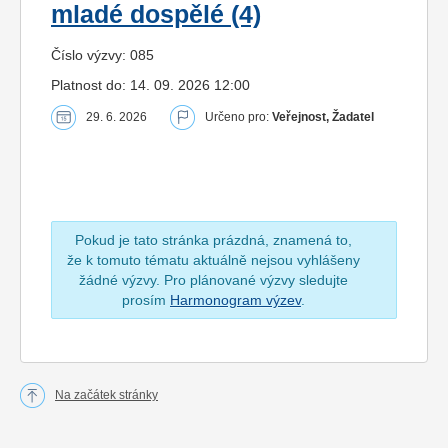
mladé dospělé (4)
Číslo výzvy: 085
Platnost do: 14. 09. 2026 12:00
29. 6. 2026
Určeno pro:
Veřejnost, Žadatel
Pokud je tato stránka prázdná, znamená to,
že k tomuto tématu aktuálně nejsou vyhlášeny
žádné výzvy. Pro plánované výzvy sledujte
prosím
Harmonogram výzev
.
Na začátek stránky