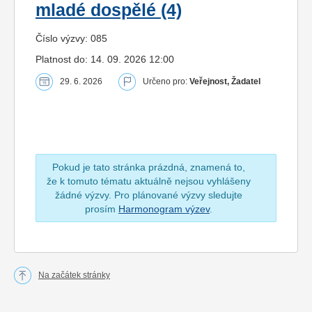
mladé dospělé (4)
Číslo výzvy: 085
Platnost do: 14. 09. 2026 12:00
29. 6. 2026
Určeno pro:
Veřejnost, Žadatel
Pokud je tato stránka prázdná, znamená to,
že k tomuto tématu aktuálně nejsou vyhlášeny
žádné výzvy. Pro plánované výzvy sledujte
prosím
Harmonogram výzev
.
Na začátek stránky