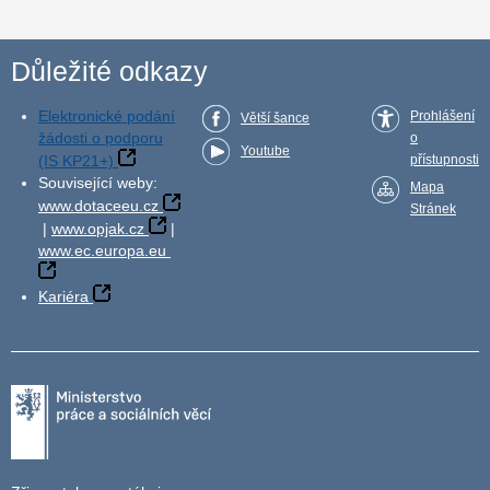
Důležité odkazy
Elektronické podání
Prohlášení
Větší šance
žádosti o podporu
o
Youtube
(IS KP21+)
přístupnosti
Související weby:
Mapa
www.dotaceeu.cz
Stránek
|
www.opjak.cz
|
www.ec.europa.eu
Kariéra