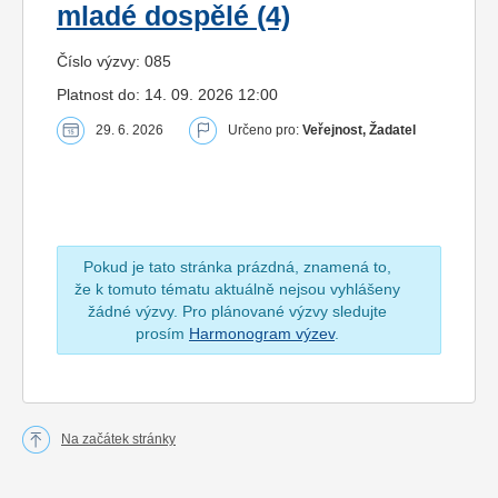
mladé dospělé (4)
Číslo výzvy: 085
Platnost do: 14. 09. 2026 12:00
29. 6. 2026
Určeno pro:
Veřejnost, Žadatel
Pokud je tato stránka prázdná, znamená to,
že k tomuto tématu aktuálně nejsou vyhlášeny
žádné výzvy. Pro plánované výzvy sledujte
prosím
Harmonogram výzev
.
Na začátek stránky