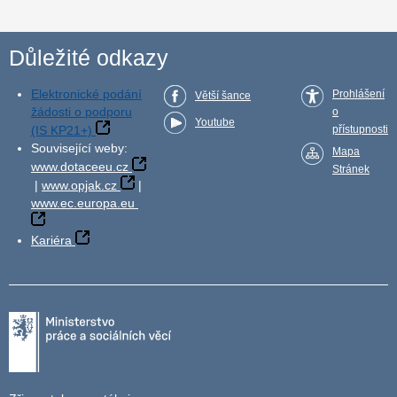
Důležité odkazy
Elektronické podání
Prohlášení
Větší šance
žádosti o podporu
o
Youtube
(IS KP21+)
přístupnosti
Související weby:
Mapa
www.dotaceeu.cz
Stránek
|
www.opjak.cz
|
www.ec.europa.eu
Kariéra