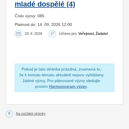
mladé dospělé (4)
Číslo výzvy: 085
Platnost do: 14. 09. 2026 12:00
29. 6. 2026
Určeno pro:
Veřejnost, Žadatel
Pokud je tato stránka prázdná, znamená to,
že k tomuto tématu aktuálně nejsou vyhlášeny
žádné výzvy. Pro plánované výzvy sledujte
prosím
Harmonogram výzev
.
Na začátek stránky