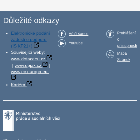
Důležité odkazy
Elektronické podání
Prohlášení
Větší šance
žádosti o podporu
o
Youtube
(IS KP21+)
přístupnosti
Související weby:
Mapa
www.dotaceeu.cz
Stránek
|
www.opjak.cz
|
www.ec.europa.eu
Kariéra