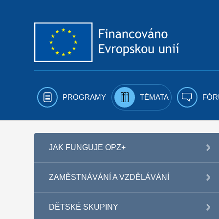
Přejít k obsahu
PROGRAMY
TÉMATA
FÓR
JAK FUNGUJE OPZ+
ZAMĚSTNÁVÁNÍ A VZDĚLÁVÁNÍ
DĚTSKÉ SKUPINY