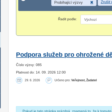
Zrušit
Probíhající výzvy
Řadit podle:
Podpora služeb pro ohrožené dět
Číslo výzvy: 085
Platnost do: 14. 09. 2026 12:00
29. 6. 2026
Určeno pro:
Veřejnost, Žadatel
Pokud je tato stránka prázdná, znamená to, že k tomuto