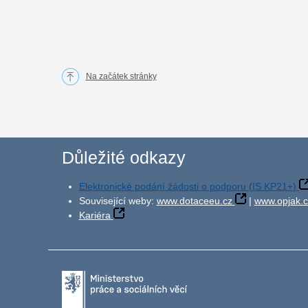
Na začátek stránky
Důležité odkazy
Elektronické podání žádosti o podporu (IS KP21+)
Související weby:
www.dotaceeu.cz
|
www.opjak.c
Kariéra