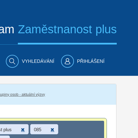
ram
Zaměstnanost plus
VYHLEDÁVÁNÍ
PŘIHLÁŠENÍ
piny osob - aktuální výzvy
t plus
085