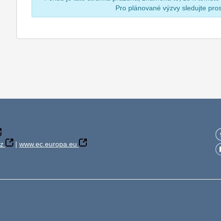
Pro plánované výzvy sledujte pr
z
|
www.ec.europa.eu