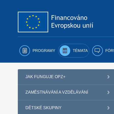
Přejít k obsahu
PROGRAMY
TÉMATA
FÓR
JAK FUNGUJE OPZ+
ZAMĚSTNÁVÁNÍ A VZDĚLÁVÁNÍ
DĚTSKÉ SKUPINY