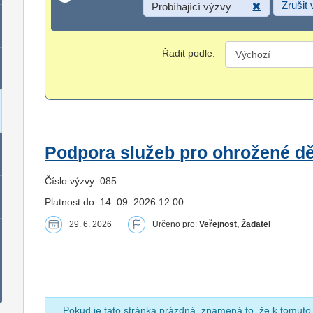
Zrušit
Probíhající výzvy
Řadit podle:
Podpora služeb pro ohrožené dět
Číslo výzvy: 085
Platnost do: 14. 09. 2026 12:00
29. 6. 2026
Určeno pro:
Veřejnost, Žadatel
Pokud je tato stránka prázdná, znamená to, že k tomuto