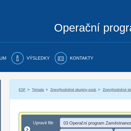
Operační prog
UM
VÝSLEDKY
KONTAKTY
/
/
/
ESF
Témata
Znevýhodněné skupiny osob
Znevýhodněné sku
Upravit filtr
Upravit filtr
03 Operační program Zaměstnanos