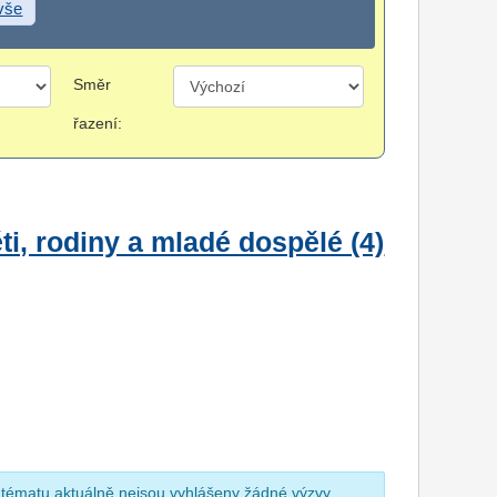
 vše
Směr
řazení:
i, rodiny a mladé dospělé (4)
 tématu aktuálně nejsou vyhlášeny žádné výzvy.