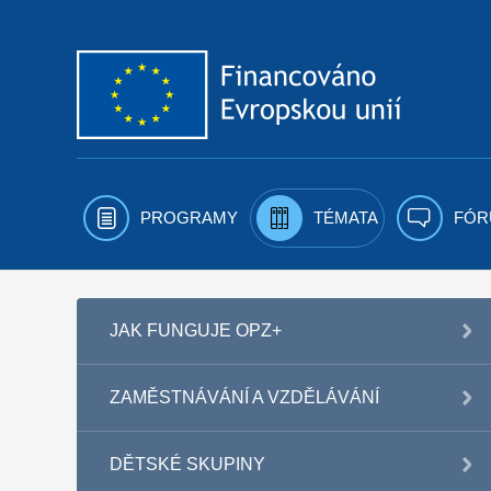
Přejít k obsahu
PROGRAMY
TÉMATA
FÓR
JAK FUNGUJE OPZ+
ZAMĚSTNÁVÁNÍ A VZDĚLÁVÁNÍ
DĚTSKÉ SKUPINY