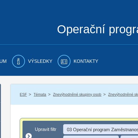
Operační prog
UM
VÝSLEDKY
KONTAKTY
/
/
/
ESF
Témata
Znevýhodněné skupiny osob
Znevýhodněné sku
Upravit filtr
Upravit filtr
03 Operační program Zaměstnanos