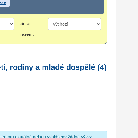
 vše
Směr
řazení:
i, rodiny a mladé dospělé (4)
 tématu aktuálně nejsou vyhlášeny žádné výzvy.