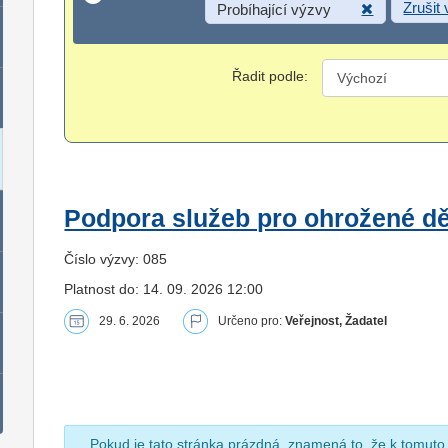
Zrušit
Probíhající výzvy
Řadit podle:
Podpora služeb pro ohrožené dět
Číslo výzvy: 085
Platnost do: 14. 09. 2026 12:00
29. 6. 2026
Určeno pro:
Veřejnost, Žadatel
Pokud je tato stránka prázdná, znamená to, že k tomuto