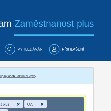
ram
Zaměstnanost plus
VYHLEDÁVÁNÍ
PŘIHLÁŠENÍ
piny osob - aktuální výzvy
t plus
085