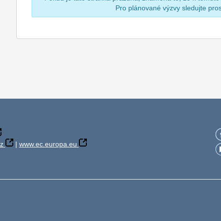
Pro plánované výzvy sledujte pr
z
|
www.ec.europa.eu