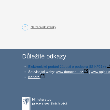
Na začátek stránky
Důležité odkazy
Elektronické podání žádosti o podporu (IS KP21+)
Související weby:
www.dotaceeu.cz
|
www.opjak.c
Kariéra