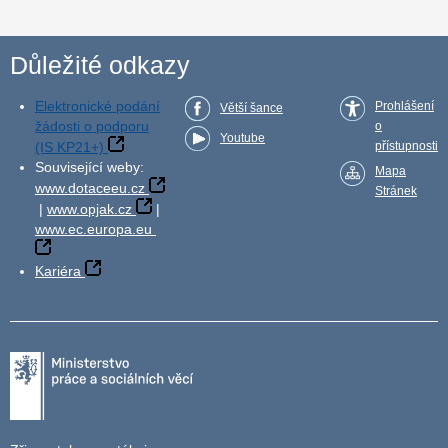
Důležité odkazy
Elektronické podání
Prohlášení
Větší šance
žádosti o podporu
o
Youtube
(IS KP21+)
přístupnosti
Související weby:
Mapa
www.dotaceeu.cz
Stránek
|
www.opjak.cz
|
www.ec.europa.eu
Kariéra