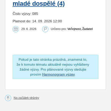
mladé dospělé (4)
Číslo výzvy: 085
Platnost do: 14. 09. 2026 12:00
29. 6. 2026
Určeno pro:
Veřejnost, Žadatel
Pokud je tato stránka prázdná, znamená to,
že k tomuto tématu aktuálně nejsou vyhlášeny
žádné výzvy. Pro plánované výzvy sledujte
prosím
Harmonogram výzev
.
Na začátek stránky