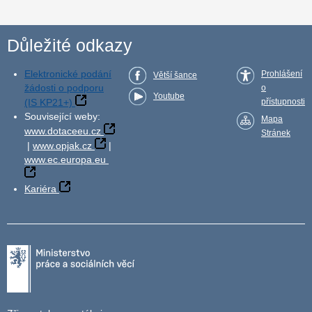
Důležité odkazy
Elektronické podání
Prohlášení
Větší šance
žádosti o podporu
o
Youtube
(IS KP21+)
přístupnosti
Související weby:
Mapa
www.dotaceeu.cz
Stránek
|
www.opjak.cz
|
www.ec.europa.eu
Kariéra