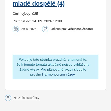
mladé dospělé (4)
Číslo výzvy: 085
Platnost do: 14. 09. 2026 12:00
29. 6. 2026
Určeno pro:
Veřejnost, Žadatel
Pokud je tato stránka prázdná, znamená to,
že k tomuto tématu aktuálně nejsou vyhlášeny
žádné výzvy. Pro plánované výzvy sledujte
prosím
Harmonogram výzev
.
Na začátek stránky