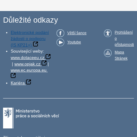
Důležité odkazy
Elektronické podání
Prohlášení
Větší šance
žádosti o podporu
o
Youtube
(IS KP21+)
přístupnosti
Související weby:
Mapa
www.dotaceeu.cz
Stránek
|
www.opjak.cz
|
www.ec.europa.eu
Kariéra