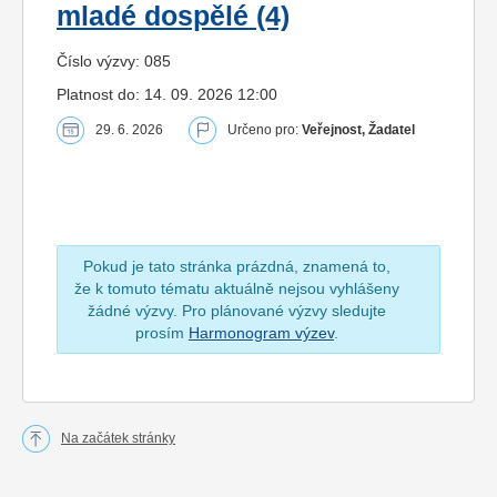
mladé dospělé (4)
Číslo výzvy: 085
Platnost do: 14. 09. 2026 12:00
29. 6. 2026
Určeno pro:
Veřejnost, Žadatel
Pokud je tato stránka prázdná, znamená to,
že k tomuto tématu aktuálně nejsou vyhlášeny
žádné výzvy. Pro plánované výzvy sledujte
prosím
Harmonogram výzev
.
Na začátek stránky