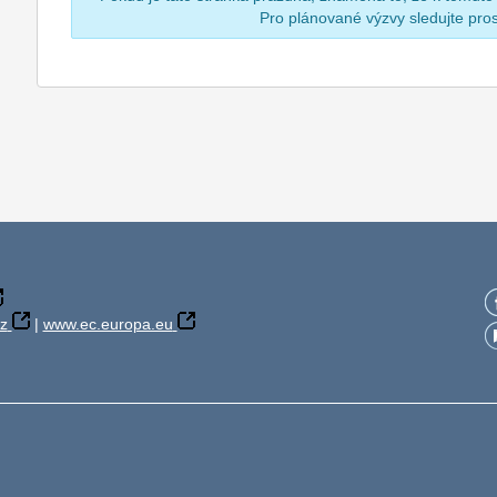
Pro plánované výzvy sledujte pr
z
|
www.ec.europa.eu