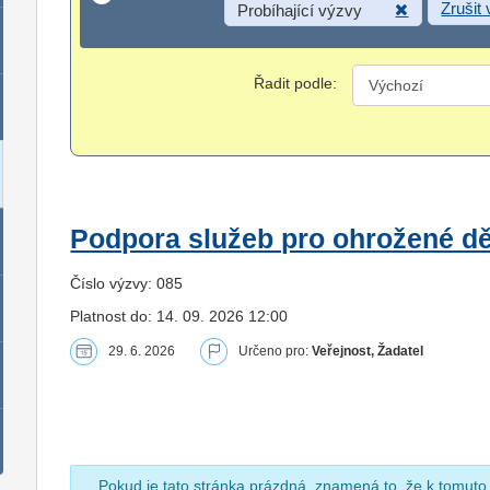
Zrušit
Probíhající výzvy
Řadit podle:
Podpora služeb pro ohrožené dět
Číslo výzvy: 085
Platnost do: 14. 09. 2026 12:00
29. 6. 2026
Určeno pro:
Veřejnost, Žadatel
Pokud je tato stránka prázdná, znamená to, že k tomuto