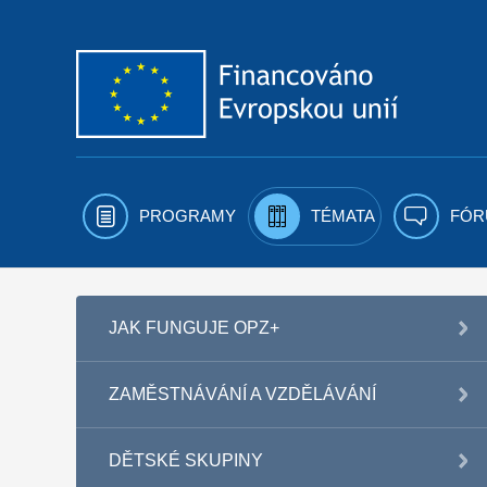
Přejít k obsahu
PROGRAMY
TÉMATA
FÓR
JAK FUNGUJE OPZ+
ZAMĚSTNÁVÁNÍ A VZDĚLÁVÁNÍ
DĚTSKÉ SKUPINY