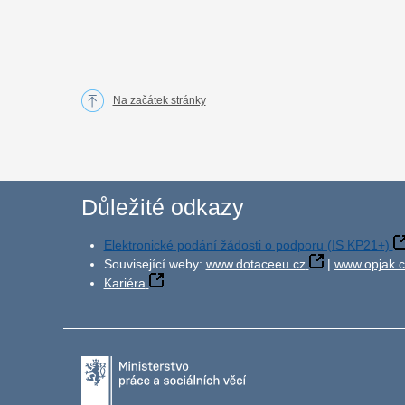
Na začátek stránky
Důležité odkazy
Elektronické podání žádosti o podporu (IS KP21+)
Související weby:
www.dotaceeu.cz
|
www.opjak.c
Kariéra