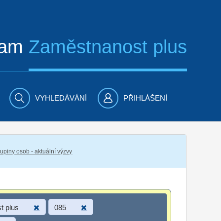
ram
Zaměstnanost plus
VYHLEDÁVÁNÍ
PŘIHLÁŠENÍ
piny osob - aktuální výzvy
t plus
085