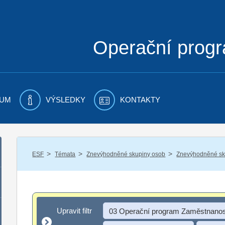
Operační prog
UM
VÝSLEDKY
KONTAKTY
/
/
/
ESF
Témata
Znevýhodněné skupiny osob
Znevýhodněné sku
Upravit filtr
Upravit filtr
03 Operační program Zaměstnanos