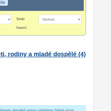
 vše
Směr
řazení:
i, rodiny a mladé dospělé (4)
 tématu aktuálně nejsou vyhlášeny žádné výzvy.