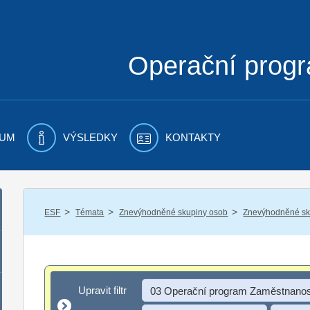
Operační prog
UM
VÝSLEDKY
KONTAKTY
/
/
/
ESF
Témata
Znevýhodněné skupiny osob
Znevýhodněné sku
Upravit filtr
Upravit filtr
03 Operační program Zaměstnanos