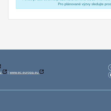
Pro plánované výzvy sledujte pr
z
|
www.ec.europa.eu