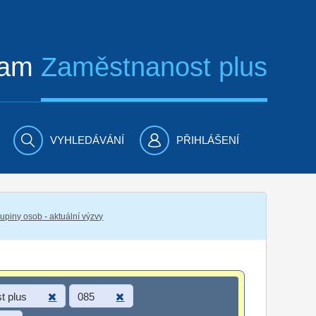
ram
Zaměstnanost plus
VYHLEDÁVÁNÍ
PŘIHLÁŠENÍ
piny osob - aktuální výzvy
t plus
085