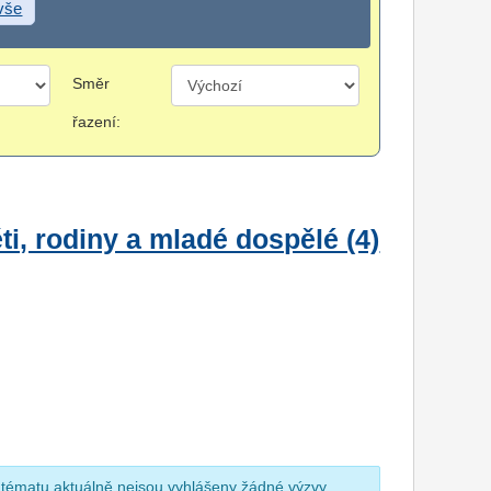
 vše
Směr
řazení:
i, rodiny a mladé dospělé (4)
 tématu aktuálně nejsou vyhlášeny žádné výzvy.