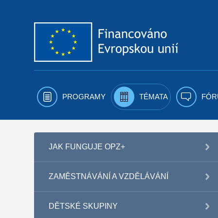
Přejít k obsahu
PROGRAMY
TÉMATA
FÓR
JAK FUNGUJE OPZ+
ZAMĚSTNÁVÁNÍ A VZDĚLÁVÁNÍ
DĚTSKÉ SKUPINY