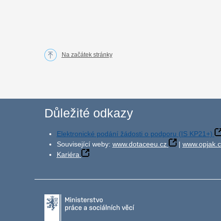
Na začátek stránky
Důležité odkazy
Elektronické podání žádosti o podporu (IS KP21+)
Související weby:
www.dotaceeu.cz
|
www.opjak.c
Kariéra