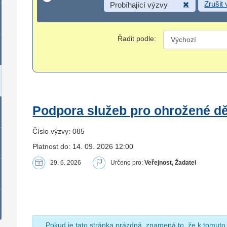
Zrušit
Probíhající výzvy
Řadit podle:
Podpora služeb pro ohrožené dět
Číslo výzvy: 085
Platnost do: 14. 09. 2026 12:00
29. 6. 2026
Určeno pro:
Veřejnost, Žadatel
Pokud je tato stránka prázdná, znamená to, že k tomuto