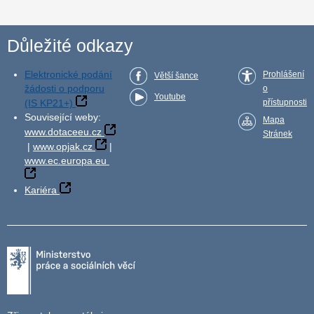
Důležité odkazy
Elektronické podání
Prohlášení
Větší šance
žádosti o podporu
o
Youtube
(IS KP21+)
přístupnosti
Související weby:
Mapa
www.dotaceeu.cz
Stránek
|
www.opjak.cz
|
www.ec.europa.eu
Kariéra