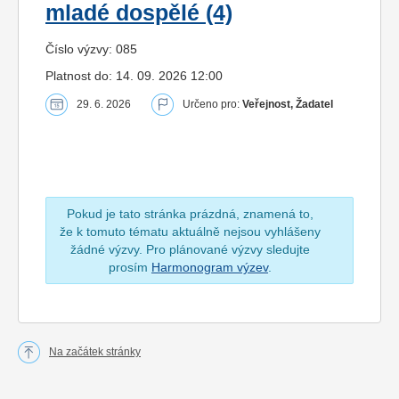
mladé dospělé (4)
Číslo výzvy: 085
Platnost do: 14. 09. 2026 12:00
29. 6. 2026
Určeno pro:
Veřejnost, Žadatel
Pokud je tato stránka prázdná, znamená to,
že k tomuto tématu aktuálně nejsou vyhlášeny
žádné výzvy. Pro plánované výzvy sledujte
prosím
Harmonogram výzev
.
Na začátek stránky