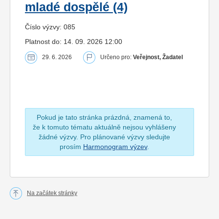
mladé dospělé (4)
Číslo výzvy: 085
Platnost do: 14. 09. 2026 12:00
29. 6. 2026
Určeno pro:
Veřejnost, Žadatel
Pokud je tato stránka prázdná, znamená to,
že k tomuto tématu aktuálně nejsou vyhlášeny
žádné výzvy. Pro plánované výzvy sledujte
prosím
Harmonogram výzev
.
Na začátek stránky