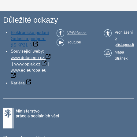
Důležité odkazy
Elektronické podání
Prohlášení
Větší šance
žádosti o podporu
o
Youtube
(IS KP21+)
přístupnosti
Související weby:
Mapa
www.dotaceeu.cz
Stránek
|
www.opjak.cz
|
www.ec.europa.eu
Kariéra