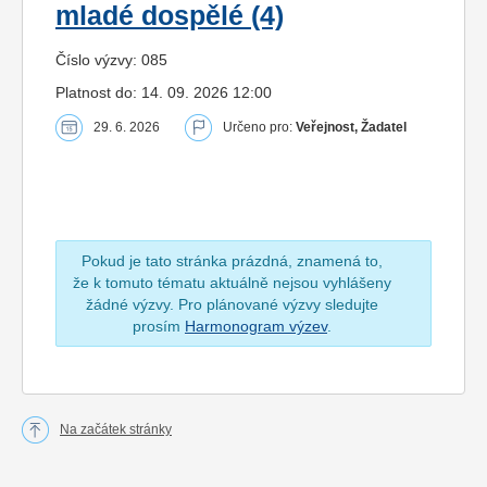
mladé dospělé (4)
Číslo výzvy: 085
Platnost do: 14. 09. 2026 12:00
29. 6. 2026
Určeno pro:
Veřejnost, Žadatel
Pokud je tato stránka prázdná, znamená to,
že k tomuto tématu aktuálně nejsou vyhlášeny
žádné výzvy. Pro plánované výzvy sledujte
prosím
Harmonogram výzev
.
Na začátek stránky