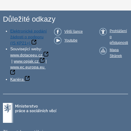
Důležité odkazy
Elektronické podání
Prohlášení
Větší šance
žádosti o podporu
o
Youtube
(IS KP21+)
přístupnosti
Související weby:
Mapa
www.dotaceeu.cz
Stránek
|
www.opjak.cz
|
www.ec.europa.eu
Kariéra