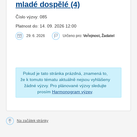
mladé dospělé (4)
Číslo výzvy: 085
Platnost do: 14. 09. 2026 12:00
29. 6. 2026
Určeno pro:
Veřejnost, Žadatel
Pokud je tato stránka prázdná, znamená to,
že k tomuto tématu aktuálně nejsou vyhlášeny
žádné výzvy. Pro plánované výzvy sledujte
prosím
Harmonogram výzev
.
Na začátek stránky