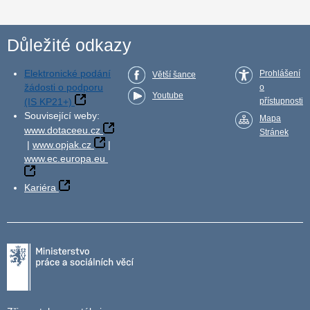
Důležité odkazy
Elektronické podání
Prohlášení
Větší šance
žádosti o podporu
o
Youtube
(IS KP21+)
přístupnosti
Související weby:
Mapa
www.dotaceeu.cz
Stránek
|
www.opjak.cz
|
www.ec.europa.eu
Kariéra