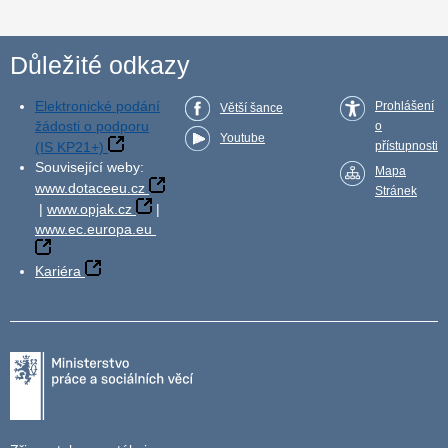
Důležité odkazy
Elektronické podání
Prohlášení
Větší šance
žádosti o podporu
o
Youtube
(IS KP21+)
přístupnosti
Související weby:
Mapa
www.dotaceeu.cz
Stránek
|
www.opjak.cz
|
www.ec.europa.eu
Kariéra