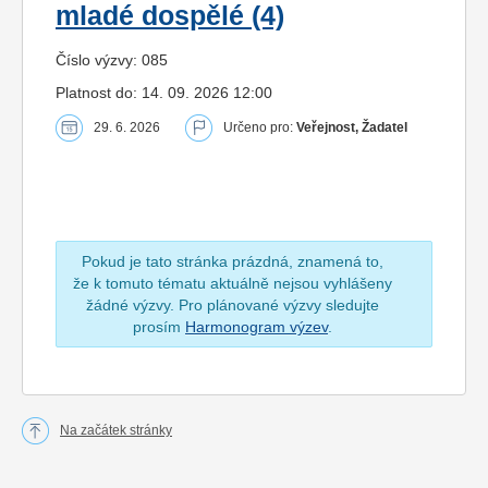
mladé dospělé (4)
Číslo výzvy: 085
Platnost do: 14. 09. 2026 12:00
29. 6. 2026
Určeno pro:
Veřejnost, Žadatel
Pokud je tato stránka prázdná, znamená to,
že k tomuto tématu aktuálně nejsou vyhlášeny
žádné výzvy. Pro plánované výzvy sledujte
prosím
Harmonogram výzev
.
Na začátek stránky