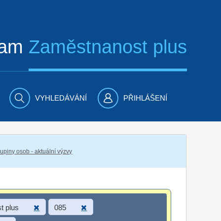
ram
Zaměstnanost plus
VYHLEDÁVÁNÍ
PŘIHLÁŠENÍ
piny osob - aktuální výzvy
t plus
085