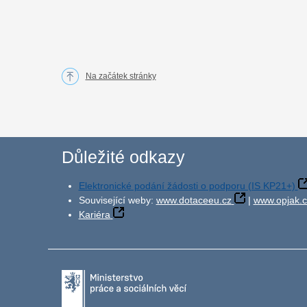
Na začátek stránky
Důležité odkazy
Elektronické podání žádosti o podporu (IS KP21+)
Související weby:
www.dotaceeu.cz
|
www.opjak.c
Kariéra