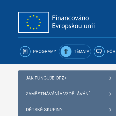
Přejít k obsahu
PROGRAMY
TÉMATA
FÓR
JAK FUNGUJE OPZ+
ZAMĚSTNÁVÁNÍ A VZDĚLÁVÁNÍ
DĚTSKÉ SKUPINY