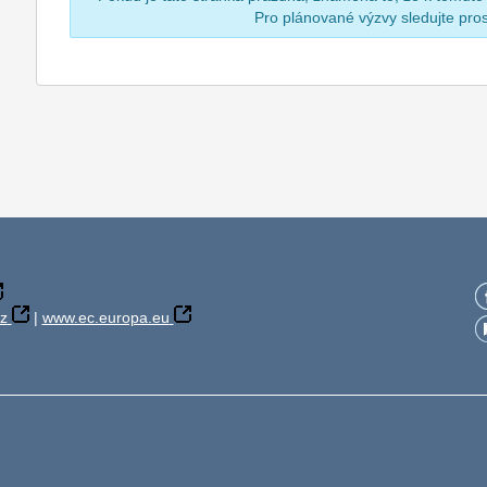
Pro plánované výzvy sledujte pr
z
|
www.ec.europa.eu