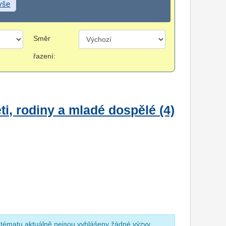
 vše
Směr
řazení:
i, rodiny a mladé dospělé (4)
 tématu aktuálně nejsou vyhlášeny žádné výzvy.