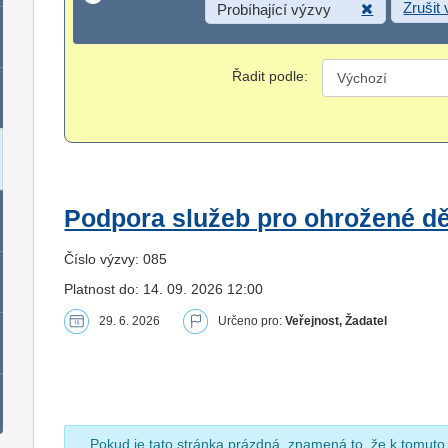
Zrušit
Probíhající výzvy
Řadit podle:
Podpora služeb pro ohrožené dět
Číslo výzvy: 085
Platnost do: 14. 09. 2026 12:00
29. 6. 2026
Určeno pro:
Veřejnost, Žadatel
Pokud je tato stránka prázdná, znamená to, že k tomuto