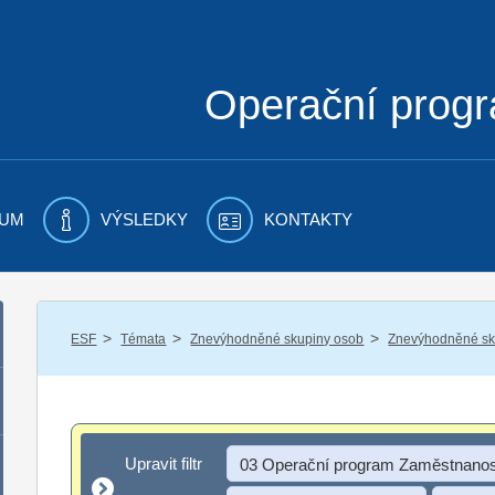
Operační prog
UM
VÝSLEDKY
KONTAKTY
/
/
/
ESF
Témata
Znevýhodněné skupiny osob
Znevýhodněné sku
Upravit filtr
Upravit filtr
03 Operační program Zaměstnanos