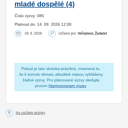
mladé dospělé (4)
Číslo výzvy: 085
Platnost do: 14. 09. 2026 12:00
29. 6. 2026
Určeno pro:
Veřejnost, Žadatel
Pokud je tato stránka prázdná, znamená to,
že k tomuto tématu aktuálně nejsou vyhlášeny
žádné výzvy. Pro plánované výzvy sledujte
prosím
Harmonogram výzev
.
Na začátek stránky