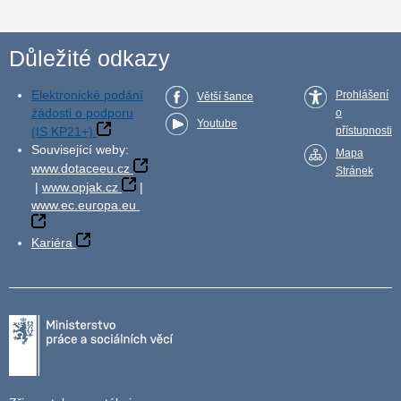
Důležité odkazy
Elektronické podání
Prohlášení
Větší šance
žádosti o podporu
o
Youtube
(IS KP21+)
přístupnosti
Související weby:
Mapa
www.dotaceeu.cz
Stránek
|
www.opjak.cz
|
www.ec.europa.eu
Kariéra