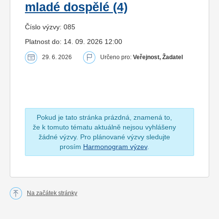
mladé dospělé (4)
Číslo výzvy: 085
Platnost do: 14. 09. 2026 12:00
29. 6. 2026
Určeno pro:
Veřejnost, Žadatel
Pokud je tato stránka prázdná, znamená to,
že k tomuto tématu aktuálně nejsou vyhlášeny
žádné výzvy. Pro plánované výzvy sledujte
prosím
Harmonogram výzev
.
Na začátek stránky