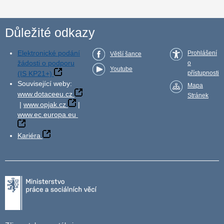
Důležité odkazy
Elektronické podání
Prohlášení
Větší šance
žádosti o podporu
o
Youtube
(IS KP21+)
přístupnosti
Související weby:
Mapa
www.dotaceeu.cz
Stránek
|
www.opjak.cz
|
www.ec.europa.eu
Kariéra