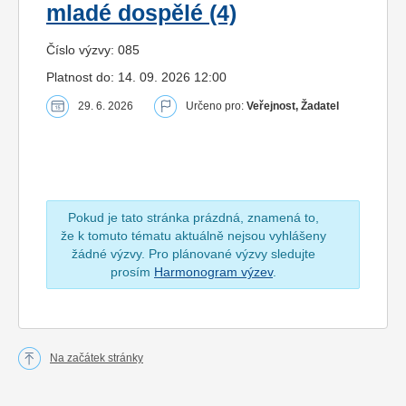
mladé dospělé (4)
Číslo výzvy: 085
Platnost do: 14. 09. 2026 12:00
29. 6. 2026
Určeno pro:
Veřejnost, Žadatel
Pokud je tato stránka prázdná, znamená to,
že k tomuto tématu aktuálně nejsou vyhlášeny
žádné výzvy. Pro plánované výzvy sledujte
prosím
Harmonogram výzev
.
Na začátek stránky