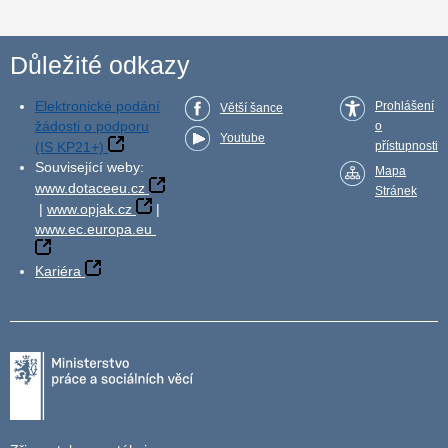
Důležité odkazy
Elektronické podání
Prohlášení
Větší šance
žádosti o podporu
o
Youtube
(IS KP21+)
přístupnosti
Související weby:
Mapa
www.dotaceeu.cz
Stránek
|
www.opjak.cz
|
www.ec.europa.eu
Kariéra