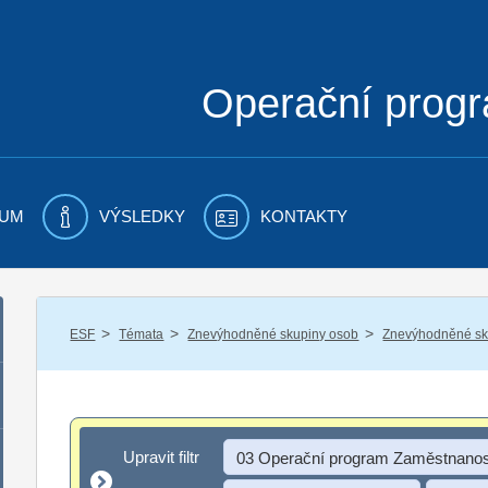
Operační prog
UM
VÝSLEDKY
KONTAKTY
/
/
/
ESF
Témata
Znevýhodněné skupiny osob
Znevýhodněné sku
Upravit filtr
Upravit filtr
03 Operační program Zaměstnanos