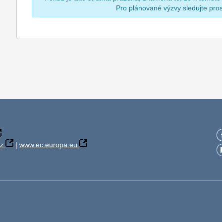
Pro plánované výzvy sledujte pr
z
|
www.ec.europa.eu