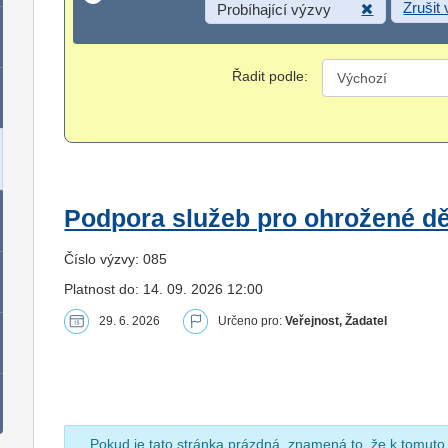
Zrušit
Probíhající výzvy
Řadit podle:
Podpora služeb pro ohrožené dět
Číslo výzvy: 085
Platnost do: 14. 09. 2026 12:00
29. 6. 2026
Určeno pro:
Veřejnost, Žadatel
Pokud je tato stránka prázdná, znamená to, že k tomuto