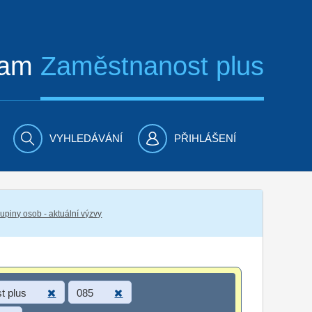
ram
Zaměstnanost plus
VYHLEDÁVÁNÍ
PŘIHLÁŠENÍ
piny osob - aktuální výzvy
t plus
085