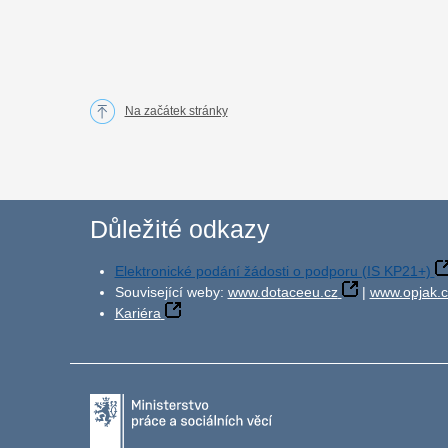
Na začátek stránky
Důležité odkazy
Elektronické podání žádosti o podporu (IS KP21+)
Související weby:
www.dotaceeu.cz
|
www.opjak.c
Kariéra