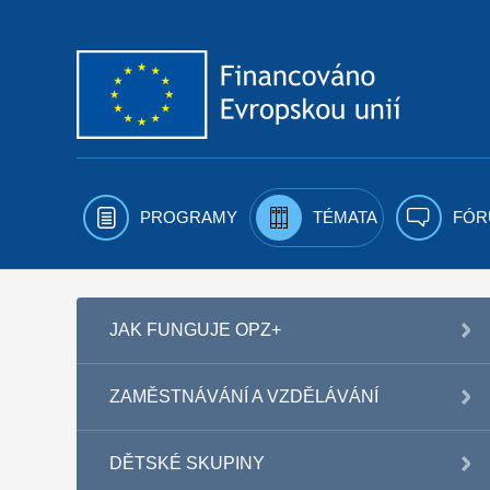
Přejít k obsahu
PROGRAMY
TÉMATA
FÓR
JAK FUNGUJE OPZ+
ZAMĚSTNÁVÁNÍ A VZDĚLÁVÁNÍ
DĚTSKÉ SKUPINY