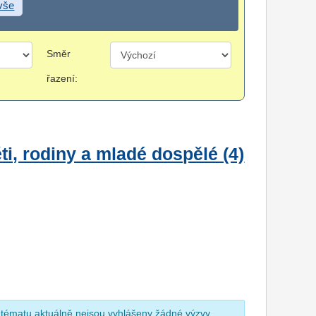
 vše
Směr
řazení:
i, rodiny a mladé dospělé (4)
 tématu aktuálně nejsou vyhlášeny žádné výzvy.