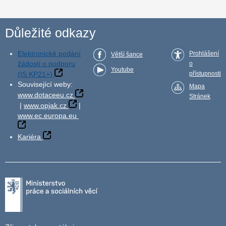
Důležité odkazy
Elektronické podání
Prohlášení
Větší šance
žádosti o podporu
o
Youtube
(IS KP21+)
přístupnosti
Související weby:
Mapa
www.dotaceeu.cz
Stránek
|
www.opjak.cz
|
www.ec.europa.eu
Kariéra