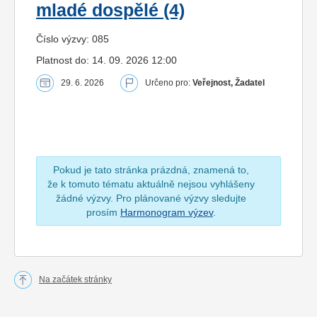
mladé dospělé (4)
Číslo výzvy: 085
Platnost do: 14. 09. 2026 12:00
29. 6. 2026
Určeno pro:
Veřejnost, Žadatel
Pokud je tato stránka prázdná, znamená to,
že k tomuto tématu aktuálně nejsou vyhlášeny
žádné výzvy. Pro plánované výzvy sledujte
prosím
Harmonogram výzev
.
Na začátek stránky