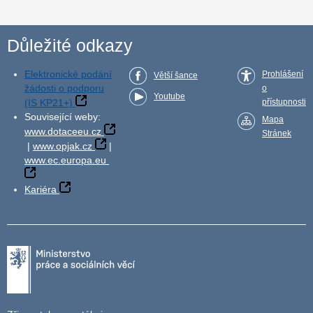
Důležité odkazy
Elektronické podání
Prohlášení
Větší šance
žádosti o podporu
o
Youtube
(IS KP21+)
přístupnosti
Související weby:
Mapa
www.dotaceeu.cz
Stránek
|
www.opjak.cz
|
www.ec.europa.eu
Kariéra