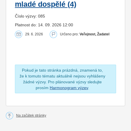
mladé dospělé (4)
Číslo výzvy: 085
Platnost do: 14. 09. 2026 12:00
29. 6. 2026
Určeno pro:
Veřejnost, Žadatel
Pokud je tato stránka prázdná, znamená to,
že k tomuto tématu aktuálně nejsou vyhlášeny
žádné výzvy. Pro plánované výzvy sledujte
prosím
Harmonogram výzev
.
Na začátek stránky