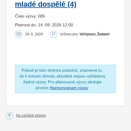
mladé dospělé (4)
Číslo výzvy: 085
Platnost do: 14. 09. 2026 12:00
29. 6. 2026
Určeno pro:
Veřejnost, Žadatel
Pokud je tato stránka prázdná, znamená to,
že k tomuto tématu aktuálně nejsou vyhlášeny
žádné výzvy. Pro plánované výzvy sledujte
prosím
Harmonogram výzev
.
Na začátek stránky