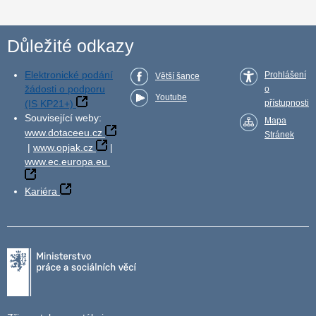
Důležité odkazy
Elektronické podání
Prohlášení
Větší šance
žádosti o podporu
o
Youtube
(IS KP21+)
přístupnosti
Související weby:
Mapa
www.dotaceeu.cz
Stránek
|
www.opjak.cz
|
www.ec.europa.eu
Kariéra