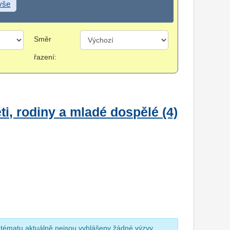
 vše
Směr
řazení:
i, rodiny a mladé dospělé (4)
 tématu aktuálně nejsou vyhlášeny žádné výzvy.