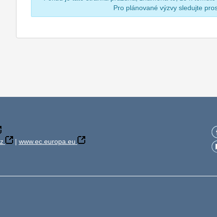
Pro plánované výzvy sledujte pr
z
|
www.ec.europa.eu