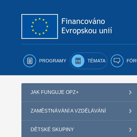
Přejít k obsahu
PROGRAMY
TÉMATA
FÓR
JAK FUNGUJE OPZ+
ZAMĚSTNÁVÁNÍ A VZDĚLÁVÁNÍ
DĚTSKÉ SKUPINY