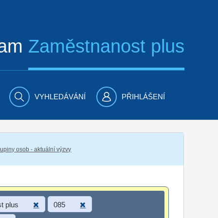
ram
Zaměstnanost plus
VYHLEDÁVÁNÍ
PŘIHLÁŠENÍ
piny osob - aktuální výzvy
t plus
085