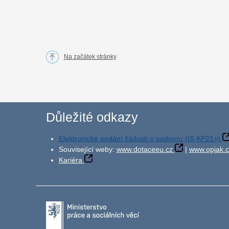
Na začátek stránky
Důležité odkazy
Elektronické podání žádosti o podporu (IS KP21+)
Související weby:
www.dotaceeu.cz
|
www.opjak.c
Kariéra