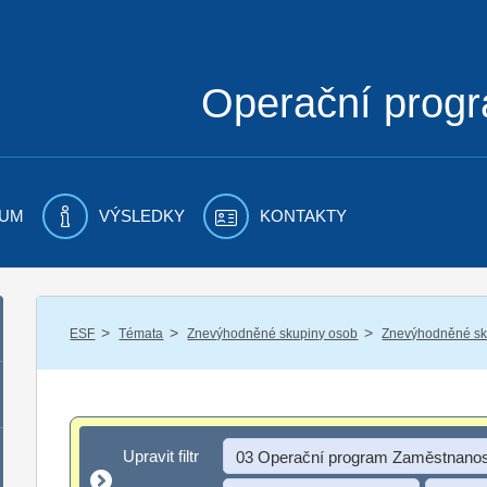
Operační prog
UM
VÝSLEDKY
KONTAKTY
/
/
/
ESF
Témata
Znevýhodněné skupiny osob
Znevýhodněné sku
Upravit filtr
Upravit filtr
03 Operační program Zaměstnanos