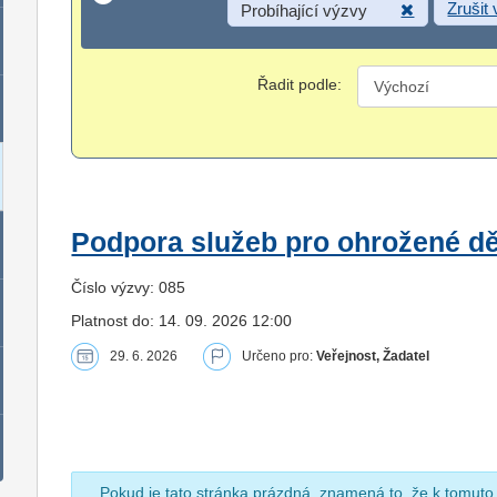
Zrušit
Probíhající výzvy
Řadit podle:
Podpora služeb pro ohrožené dět
Číslo výzvy: 085
Platnost do: 14. 09. 2026 12:00
29. 6. 2026
Určeno pro:
Veřejnost, Žadatel
Pokud je tato stránka prázdná, znamená to, že k tomuto