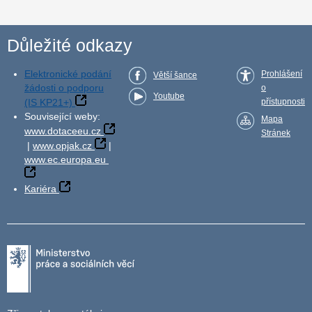
Důležité odkazy
Elektronické podání
Prohlášení
Větší šance
žádosti o podporu
o
Youtube
(IS KP21+)
přístupnosti
Související weby:
Mapa
www.dotaceeu.cz
Stránek
|
www.opjak.cz
|
www.ec.europa.eu
Kariéra