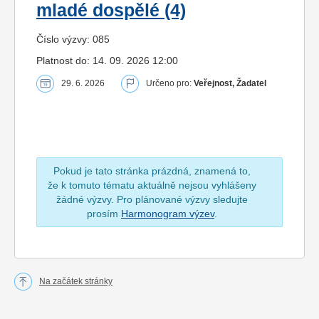
mladé dospělé (4)
Číslo výzvy: 085
Platnost do: 14. 09. 2026 12:00
29. 6. 2026
Určeno pro:
Veřejnost, Žadatel
Pokud je tato stránka prázdná, znamená to,
že k tomuto tématu aktuálně nejsou vyhlášeny
žádné výzvy. Pro plánované výzvy sledujte
prosím
Harmonogram výzev
.
Na začátek stránky