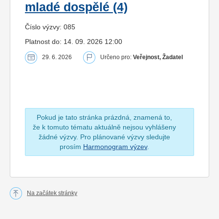
mladé dospělé (4)
Číslo výzvy: 085
Platnost do: 14. 09. 2026 12:00
29. 6. 2026
Určeno pro:
Veřejnost, Žadatel
Pokud je tato stránka prázdná, znamená to,
že k tomuto tématu aktuálně nejsou vyhlášeny
žádné výzvy. Pro plánované výzvy sledujte
prosím
Harmonogram výzev
.
Na začátek stránky