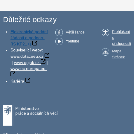
Důležité odkazy
Elektronické podání
Prohlášení
Větší šance
žádosti o podporu
o
Youtube
(IS KP21+)
přístupnosti
Související weby:
Mapa
www.dotaceeu.cz
Stránek
|
www.opjak.cz
|
www.ec.europa.eu
Kariéra