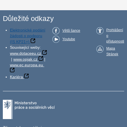
Důležité odkazy
Elektronické podání
Prohlášení
Větší šance
žádosti o podporu
o
Youtube
(IS KP21+)
přístupnosti
Související weby:
Mapa
www.dotaceeu.cz
Stránek
|
www.opjak.cz
|
www.ec.europa.eu
Kariéra