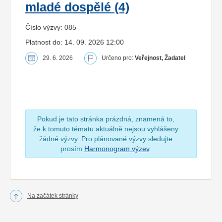
mladé dospělé (4)
Číslo výzvy: 085
Platnost do: 14. 09. 2026 12:00
29. 6. 2026
Určeno pro:
Veřejnost, Žadatel
Pokud je tato stránka prázdná, znamená to,
že k tomuto tématu aktuálně nejsou vyhlášeny
žádné výzvy. Pro plánované výzvy sledujte
prosím
Harmonogram výzev
.
Na začátek stránky