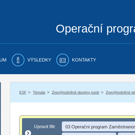
Operační prog
UM
VÝSLEDKY
KONTAKTY
/
/
/
ESF
Témata
Znevýhodněné skupiny osob
Znevýhodněné sku
Upravit filtr
Upravit filtr
03 Operační program Zaměstnanos