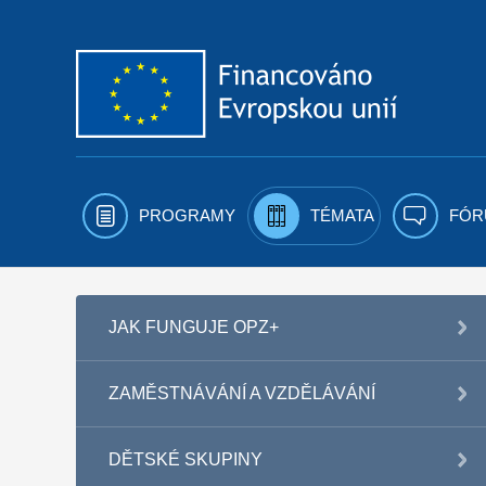
Přejít k obsahu
PROGRAMY
TÉMATA
FÓR
JAK FUNGUJE OPZ+
ZAMĚSTNÁVÁNÍ A VZDĚLÁVÁNÍ
DĚTSKÉ SKUPINY