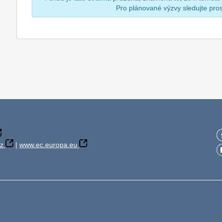
Pro plánované výzvy sledujte pr
z
|
www.ec.europa.eu