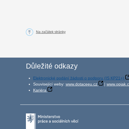
Na začátek stránky
Důležité odkazy
Elektronické podání žádosti o podporu (IS KP21+)
Související weby:
www.dotaceeu.cz
|
www.opjak.c
Kariéra