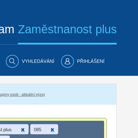
ram
Zaměstnanost plus
VYHLEDÁVÁNÍ
PŘIHLÁŠENÍ
piny osob - aktuální výzvy
t plus
085