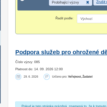
Zrušit
Probíhající výzvy
Řadit podle:
Podpora služeb pro ohrožené dět
Číslo výzvy: 085
Platnost do: 14. 09. 2026 12:00
29. 6. 2026
Určeno pro:
Veřejnost, Žadatel
Pokud je tato stránka prázdná, znamená to, že k tomuto