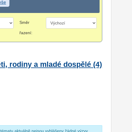
 vše
Směr
řazení:
i, rodiny a mladé dospělé (4)
 tématu aktuálně nejsou vyhlášeny žádné výzvy.