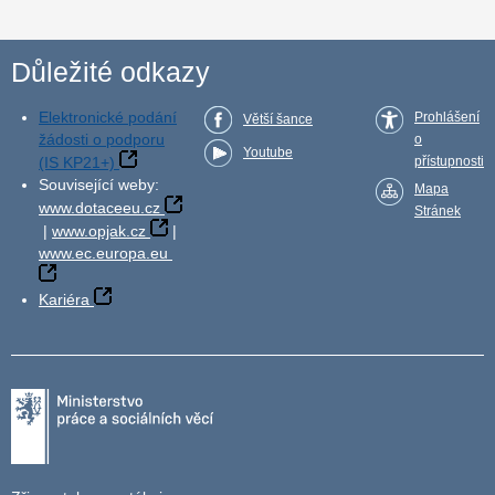
Důležité odkazy
Elektronické podání
Prohlášení
Větší šance
žádosti o podporu
o
Youtube
(IS KP21+)
přístupnosti
Související weby:
Mapa
www.dotaceeu.cz
Stránek
|
www.opjak.cz
|
www.ec.europa.eu
Kariéra