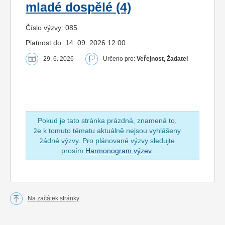
mladé dospělé (4)
Číslo výzvy: 085
Platnost do: 14. 09. 2026 12:00
29. 6. 2026
Určeno pro:
Veřejnost, Žadatel
Pokud je tato stránka prázdná, znamená to,
že k tomuto tématu aktuálně nejsou vyhlášeny
žádné výzvy. Pro plánované výzvy sledujte
prosím
Harmonogram výzev
.
Na začátek stránky