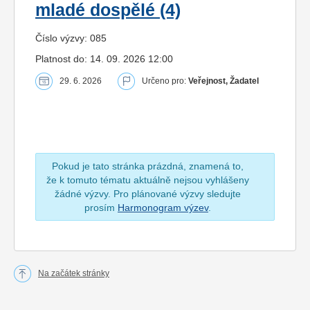
mladé dospělé (4)
Číslo výzvy: 085
Platnost do: 14. 09. 2026 12:00
29. 6. 2026
Určeno pro:
Veřejnost, Žadatel
Pokud je tato stránka prázdná, znamená to,
že k tomuto tématu aktuálně nejsou vyhlášeny
žádné výzvy. Pro plánované výzvy sledujte
prosím
Harmonogram výzev
.
Na začátek stránky