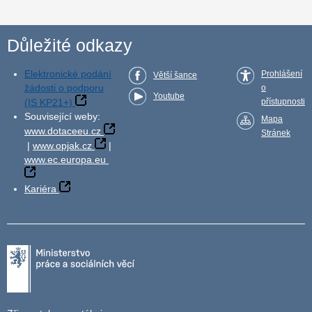
Důležité odkazy
Elektronické podání
Prohlášení
Větší šance
žádosti o podporu
o
Youtube
(IS KP21+)
přístupnosti
Související weby:
Mapa
www.dotaceeu.cz
Stránek
|
www.opjak.cz
|
www.ec.europa.eu
Kariéra