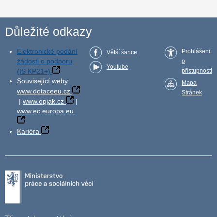
Důležité odkazy
Elektronické podání
Prohlášení
Větší šance
žádosti o podporu
o
Youtube
(IS KP21+)
přístupnosti
Související weby:
Mapa
www.dotaceeu.cz
Stránek
|
www.opjak.cz
|
www.ec.europa.eu
Kariéra