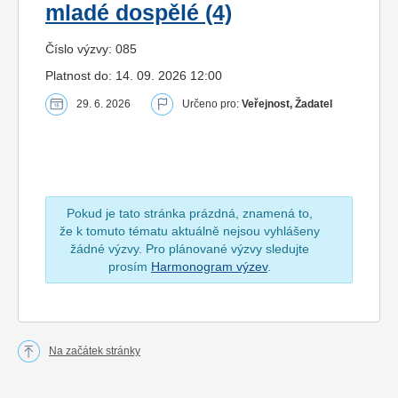
mladé dospělé (4)
Číslo výzvy: 085
Platnost do: 14. 09. 2026 12:00
29. 6. 2026
Určeno pro:
Veřejnost, Žadatel
Pokud je tato stránka prázdná, znamená to,
že k tomuto tématu aktuálně nejsou vyhlášeny
žádné výzvy. Pro plánované výzvy sledujte
prosím
Harmonogram výzev
.
Na začátek stránky