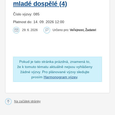
mladé dospělé (4)
Číslo výzvy: 085
Platnost do: 14. 09. 2026 12:00
29. 6. 2026
Určeno pro:
Veřejnost, Žadatel
Pokud je tato stránka prázdná, znamená to,
že k tomuto tématu aktuálně nejsou vyhlášeny
žádné výzvy. Pro plánované výzvy sledujte
prosím
Harmonogram výzev
.
Na začátek stránky