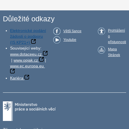
Důležité odkazy
Elektronické podání
Prohlášení
Větší šance
žádosti o podporu
o
Youtube
(IS KP21+)
přístupnosti
Související weby:
Mapa
www.dotaceeu.cz
Stránek
|
www.opjak.cz
|
www.ec.europa.eu
Kariéra