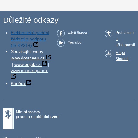
Důležité odkazy
Elektronické podání
Prohlášení
Větší šance
žádosti o podporu
o
Youtube
(IS KP21+)
přístupnosti
Související weby:
Mapa
www.dotaceeu.cz
Stránek
|
www.opjak.cz
|
www.ec.europa.eu
Kariéra