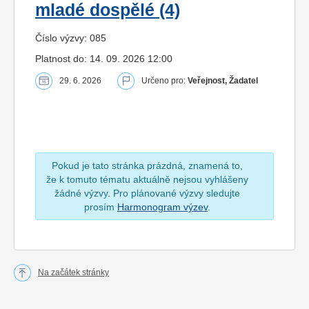
mladé dospělé (4)
Číslo výzvy: 085
Platnost do: 14. 09. 2026 12:00
29. 6. 2026
Určeno pro:
Veřejnost, Žadatel
Pokud je tato stránka prázdná, znamená to,
že k tomuto tématu aktuálně nejsou vyhlášeny
žádné výzvy. Pro plánované výzvy sledujte
prosím
Harmonogram výzev
.
Na začátek stránky