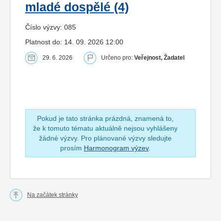
mladé dospělé (4)
Číslo výzvy: 085
Platnost do: 14. 09. 2026 12:00
29. 6. 2026
Určeno pro:
Veřejnost, Žadatel
Pokud je tato stránka prázdná, znamená to,
že k tomuto tématu aktuálně nejsou vyhlášeny
žádné výzvy. Pro plánované výzvy sledujte
prosím
Harmonogram výzev
.
Na začátek stránky