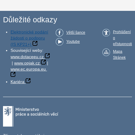
Důležité odkazy
Elektronické podání
Prohlášení
Větší šance
žádosti o podporu
o
Youtube
(IS KP21+)
přístupnosti
Související weby:
Mapa
www.dotaceeu.cz
Stránek
|
www.opjak.cz
|
www.ec.europa.eu
Kariéra