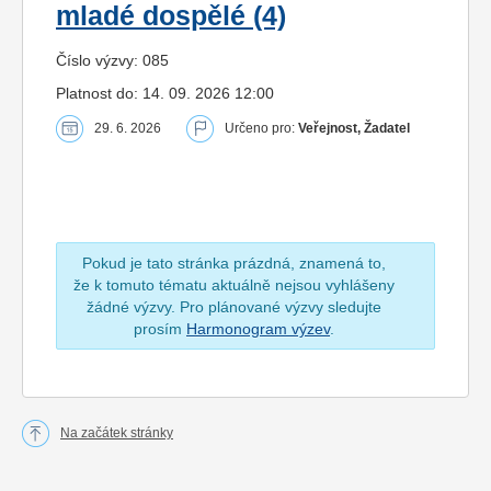
mladé dospělé (4)
Číslo výzvy: 085
Platnost do: 14. 09. 2026 12:00
29. 6. 2026
Určeno pro:
Veřejnost, Žadatel
Pokud je tato stránka prázdná, znamená to,
že k tomuto tématu aktuálně nejsou vyhlášeny
žádné výzvy. Pro plánované výzvy sledujte
prosím
Harmonogram výzev
.
Na začátek stránky