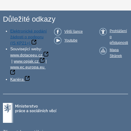
Důležité odkazy
Elektronické podání
Prohlášení
Větší šance
žádosti o podporu
o
Youtube
(IS KP21+)
přístupnosti
Související weby:
Mapa
www.dotaceeu.cz
Stránek
|
www.opjak.cz
|
www.ec.europa.eu
Kariéra